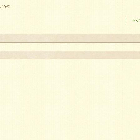
ーさかや
トッ