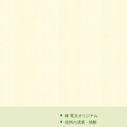
峰 竜太オリジナル
信州の清酒・焼酎