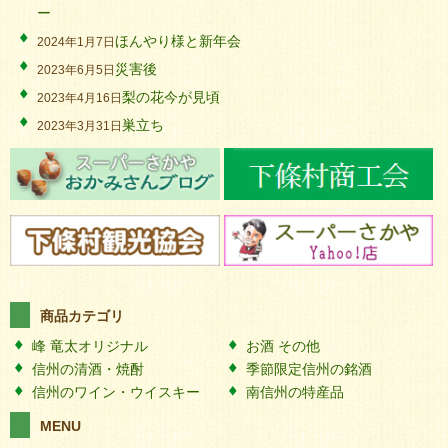
ー
ほんやり様と新年会
2024年1月7日
災害後
2023年6月5日
梨の花今が見頃
2023年4月16日
巣立ち
2023年3月31日
商品カテゴリ
峰 竜太オリジナル
お酒 その他
信州の清酒・焼酎
季節限定信州の銘酒
信州のワイン・ウイスキー
南信州の特産品
MENU