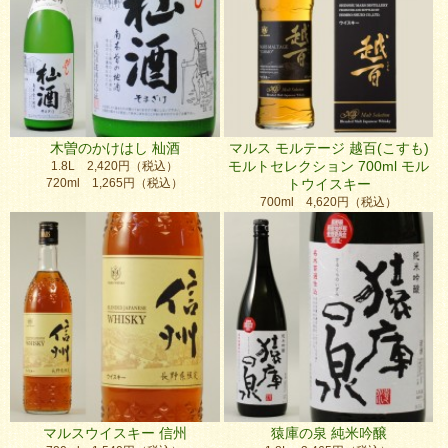
木曽のかけはし 杣酒
マルス モルテージ 越百(こすも)
モルトセレクション 700ml モル
1.8L 2,420円（税込）
720ml 1,265円（税込）
トウイスキー
700ml 4,620円（税込）
マルスウイスキー 信州
猿庫の泉 純米吟醸