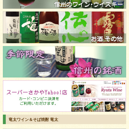
竜太ワイン＆そば焼酎 竜太