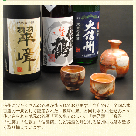
信州にはたくさんの銘酒が造られております。当店では、全国名水
百選の一泉として認定された「猿庫の泉」と同じ水系の仕込み水を
使い造られた地元の銘酒「喜久水」のほか、「井乃頭」「真澄」
「七笑」「仙譲」「信濃鶴」など銘酒と呼ばれる信州の地酒を数多
く取り揃えています。