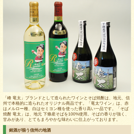
「峰 竜太」ブランドとして造られたワインとそば焼酎は、地元、信
州で本格的に造られたオリジナル商品です。「竜太ワイン」は、赤
はメルロー種、白はセミヨン種を使った香り高い一品です。「そば
焼酎 竜太」は、地元 下條産そばを100%使用。そばの香りが強く、
甘みがあり、とてもまろやかな味わいに仕上がっております。
銘酒が揃う信州の地酒