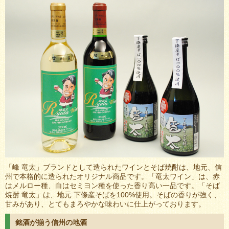
「峰 竜太」ブランドとして造られたワインとそば焼酎は、地元、信
州で本格的に造られたオリジナル商品です。「竜太ワイン」は、赤
はメルロー種、白はセミヨン種を使った香り高い一品です。「そば
焼酎 竜太」は、地元 下條産そばを100%使用。そばの香りが強く、
甘みがあり、とてもまろやかな味わいに仕上がっております。
銘酒が揃う信州の地酒