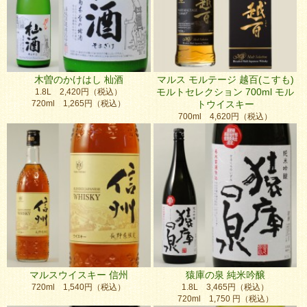
木曽のかけはし 杣酒
マルス モルテージ 越百(こすも)
モルトセレクション 700ml モル
1.8L 2,420円（税込）
720ml 1,265円（税込）
トウイスキー
700ml 4,620円（税込）
マルスウイスキー 信州
猿庫の泉 純米吟醸
720ml 1,540円（税込）
1.8L 3,465円（税込）
720ml 1,750 円（税込）