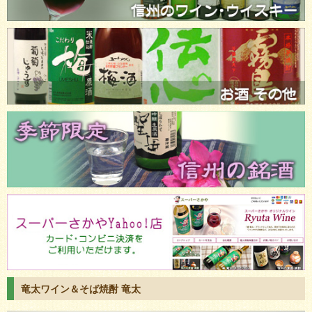
竜太ワイン＆そば焼酎 竜太