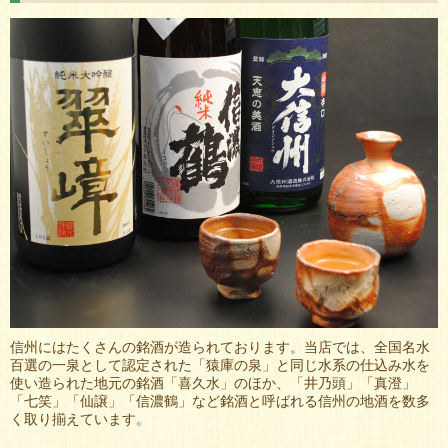
信州にはたくさんの銘酒が造られております。当店では、全国名水
百選の一泉として認定された「猿庫の泉」と同じ水系の仕込み水を
使い造られた地元の銘酒「喜久水」のほか、「井乃頭」「真澄」
「七笑」「仙譲」「信濃鶴」など銘酒と呼ばれる信州の地酒を数多
く取り揃えています。