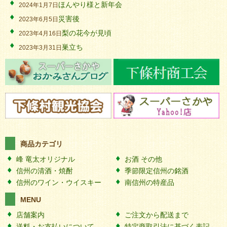
ほんやり様と新年会
2024年1月7日
災害後
2023年6月5日
梨の花今が見頃
2023年4月16日
巣立ち
2023年3月31日
商品カテゴリ
峰 竜太オリジナル
お酒 その他
信州の清酒・焼酎
季節限定信州の銘酒
信州のワイン・ウイスキー
南信州の特産品
MENU
店舗案内
ご注文から配送まで
送料・お支払いについて
特定商取引法に基づく表記