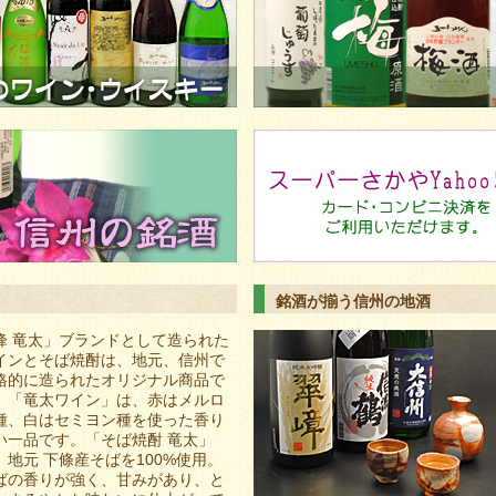
銘酒が揃う信州の地酒
峰 竜太」ブランドとして造られた
インとそば焼酎は、地元、信州で
格的に造られたオリジナル商品で
。「竜太ワイン」は、赤はメルロ
種、白はセミヨン種を使った香り
い一品です。「そば焼酎 竜太」
、地元 下條産そばを100%使用。
ばの香りが強く、甘みがあり、と