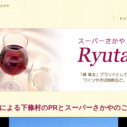
ーさかや
トッ
による下條村のPRとスーパーさかやの