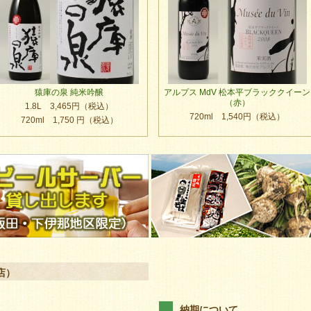
猿庫の泉 純米吟醸
アルプス MdV 松本平ブラッククイーン
（赤）
1.8L 3,465円（税込）
720ml 1,540円（税込）
720ml 1,750 円（税込）
店）
納期について