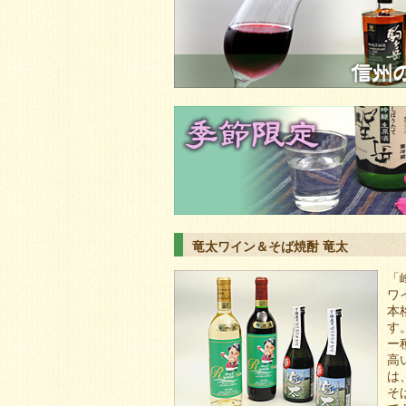
竜太ワイン＆そば焼酎 竜太
「
ワ
本
す
ー
高
は
そ