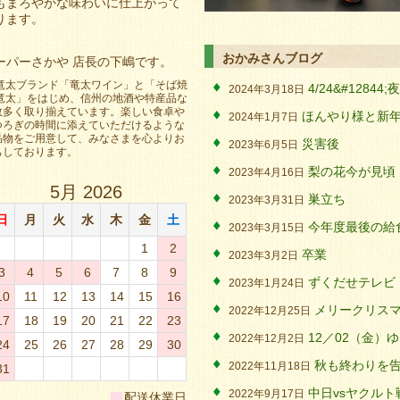
もまろやかな味わいに仕上がって
ります。
おかみさんブログ
ーパーさかや 店長の下嶋です。
 竜太ブランド「竜太ワイン」と「そば焼
4/24&#128
2024年3月18日
 竜太」をはじめ、信州の地酒や特産品な
数多く取り揃えています。楽しい食卓や
ほんやり様と新
2024年1月7日
つろぎの時間に添えていただけるような
品物をご用意して、みなさまを心よりお
災害後
2023年6月5日
ちしております。
梨の花今が見頃
2023年4月16日
5月 2026
巣立ち
2023年3月31日
日
月
火
水
木
金
土
今年度最後の給
2023年3月15日
1
2
卒業
2023年3月2日
3
4
5
6
7
8
9
ずくだせテレビ
2023年1月24日
10
11
12
13
14
15
16
メリークリス
2022年12月25日
17
18
19
20
21
22
23
12／02（金）
2022年12月2日
24
25
26
27
28
29
30
秋も終わりを
2022年11月18日
31
■
中日vsヤクルト
2022年9月17日
配送休業日