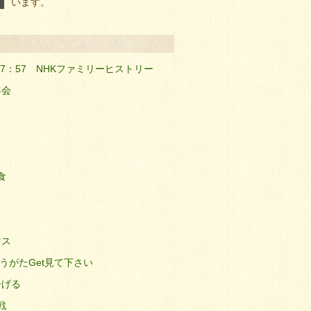
います。
44;夜7：57 NHKファミリーヒストリー
年会
食
マス
ゆうがたGet見て下さい
告げる
戦