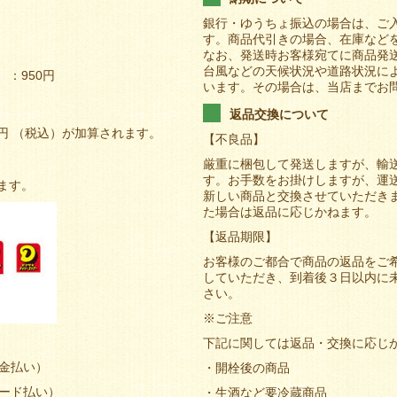
銀行・ゆうちょ振込の場合は、ご
す。商品代引きの場合、在庫など
なお、発送時お客様宛てに商品発
台風などの天候状況や道路状況に
：950円
います。その場合は、当店までお
返品交換について
0円 （税込）が加算されます。
【不良品】
厳重に梱包して発送しますが、輸
す。お手数をお掛けしますが、運
ます。
新しい商品と交換させていただき
た場合は返品に応じかねます。
【返品期限】
お客様のご都合で商品の返品をご
していただき、到着後３日以内に
さい。
※ご注意
下記に関しては返品・交換に応じ
現金払い）
・開栓後の商品
カード払い）
・生酒など要冷蔵商品