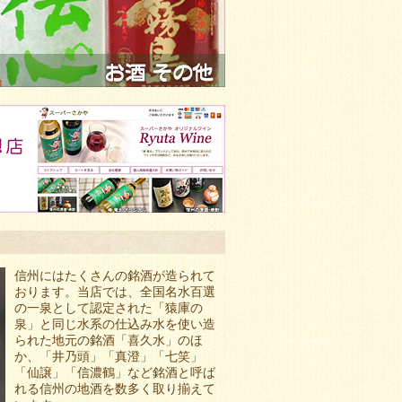
信州にはたくさんの銘酒が造られて
おります。当店では、全国名水百選
の一泉として認定された「猿庫の
泉」と同じ水系の仕込み水を使い造
られた地元の銘酒「喜久水」のほ
か、「井乃頭」「真澄」「七笑」
「仙譲」「信濃鶴」など銘酒と呼ば
れる信州の地酒を数多く取り揃えて