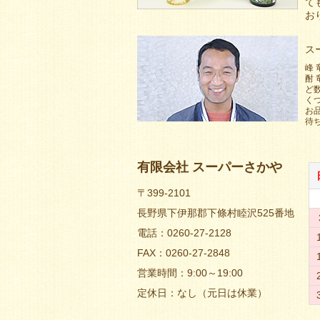
て
お
ス
峰
酎
ど
く
お
待
有限会社 スーパーさかや
〒399-2101
長野県下伊那郡下條村睦沢525番地
電話：0260-27-2128
FAX：0260-27-2848
営業時間：9:00～19:00
定休日：なし（元日は休業）