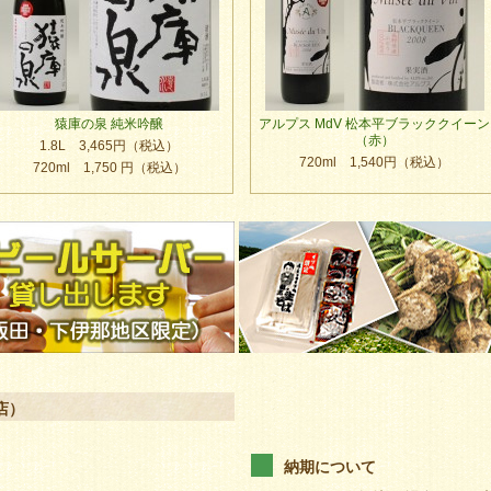
猿庫の泉 純米吟醸
アルプス MdV 松本平ブラッククイーン
（赤）
1.8L 3,465円（税込）
720ml 1,540円（税込）
720ml 1,750 円（税込）
店）
納期について