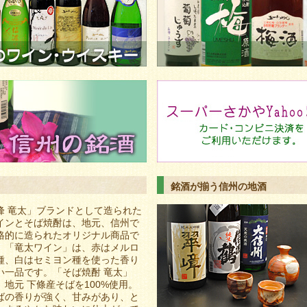
銘酒が揃う信州の地酒
峰 竜太」ブランドとして造られた
インとそば焼酎は、地元、信州で
格的に造られたオリジナル商品で
。「竜太ワイン」は、赤はメルロ
種、白はセミヨン種を使った香り
い一品です。「そば焼酎 竜太」
、地元 下條産そばを100%使用。
ばの香りが強く、甘みがあり、と