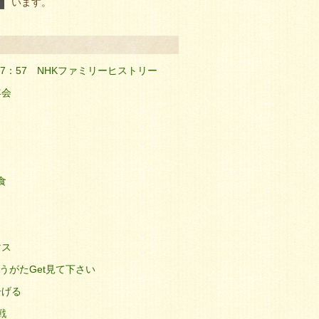
います。
44;夜7：57 NHKファミリーヒストリー
年会
食
マス
ゆうがたGet見て下さい
告げる
戦