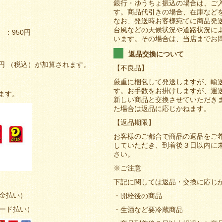
銀行・ゆうちょ振込の場合は、ご
す。商品代引きの場合、在庫など
なお、発送時お客様宛てに商品発
台風などの天候状況や道路状況に
：950円
います。その場合は、当店までお
返品交換について
0円 （税込）が加算されます。
【不良品】
厳重に梱包して発送しますが、輸
す。お手数をお掛けしますが、運
ます。
新しい商品と交換させていただき
た場合は返品に応じかねます。
【返品期限】
お客様のご都合で商品の返品をご
していただき、到着後３日以内に
さい。
※ご注意
下記に関しては返品・交換に応じ
現金払い）
・開栓後の商品
カード払い）
・生酒など要冷蔵商品