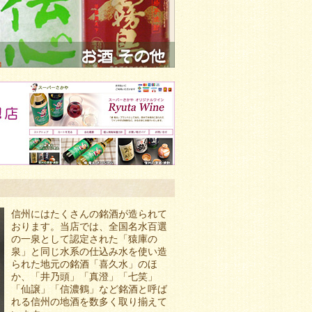
信州にはたくさんの銘酒が造られて
おります。当店では、全国名水百選
の一泉として認定された「猿庫の
泉」と同じ水系の仕込み水を使い造
られた地元の銘酒「喜久水」のほ
か、「井乃頭」「真澄」「七笑」
「仙譲」「信濃鶴」など銘酒と呼ば
れる信州の地酒を数多く取り揃えて