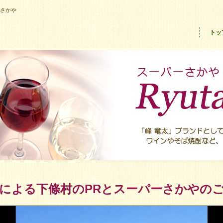
ーさかや
トッ
による下條村のPRとスーパーさかやの