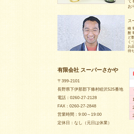
て
お
ス
峰
酎
ど
く
お
待
有限会社 スーパーさかや
〒399-2101
長野県下伊那郡下條村睦沢525番地
電話：0260-27-2128
FAX：0260-27-2848
営業時間：9:00～19:00
定休日：なし（元日は休業）