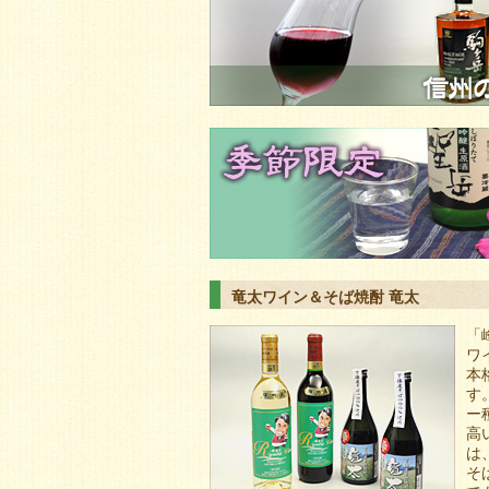
竜太ワイン＆そば焼酎 竜太
「
ワ
本
す
ー
高
は
そ