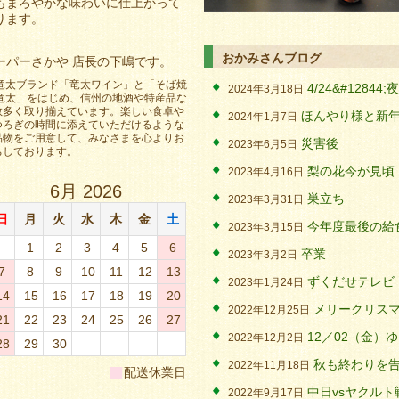
もまろやかな味わいに仕上がって
ります。
おかみさんブログ
ーパーさかや 店長の下嶋です。
 竜太ブランド「竜太ワイン」と「そば焼
4/24&#128
2024年3月18日
 竜太」をはじめ、信州の地酒や特産品な
数多く取り揃えています。楽しい食卓や
ほんやり様と新
2024年1月7日
つろぎの時間に添えていただけるような
品物をご用意して、みなさまを心よりお
災害後
2023年6月5日
ちしております。
梨の花今が見頃
2023年4月16日
6月 2026
巣立ち
2023年3月31日
日
月
火
水
木
金
土
今年度最後の給
2023年3月15日
1
2
3
4
5
6
卒業
2023年3月2日
7
8
9
10
11
12
13
ずくだせテレビ
2023年1月24日
14
15
16
17
18
19
20
メリークリス
2022年12月25日
21
22
23
24
25
26
27
12／02（金）
2022年12月2日
28
29
30
秋も終わりを
■
2022年11月18日
配送休業日
中日vsヤクルト
2022年9月17日